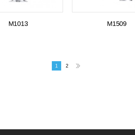
M1013
M1509
1
2