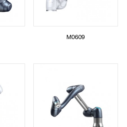
M0609