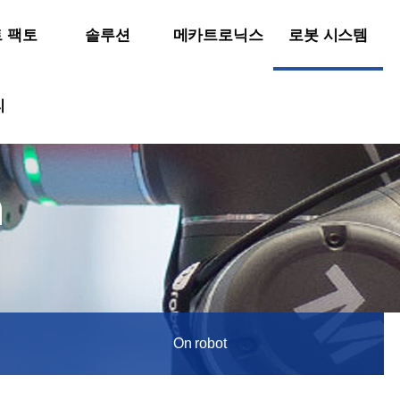
 팩토
솔루션
메카트로닉스
로봇 시스템
리
m
On robot